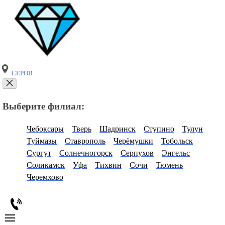
СЕРОВ
Выберите филиал:
Чебоксары
Тверь
Шадринск
Ступино
Тулун
Туймазы
Ставрополь
Черёмушки
Тобольск
Сургут
Солнечногорск
Серпухов
Энгельс
Соликамск
Уфа
Тихвин
Сочи
Тюмень
Черемхово