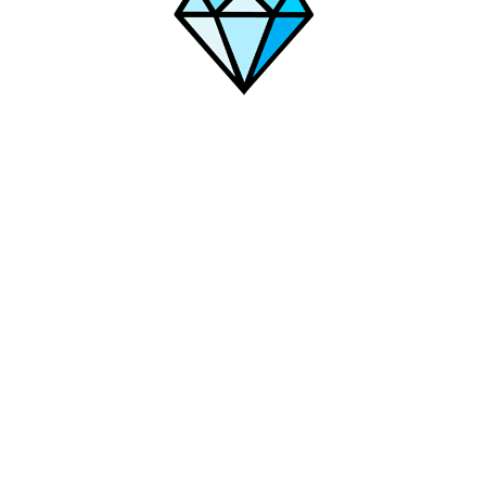
Черемхово
Ярославль
Чусовой
Чита
Чехов
Щекино
Ша