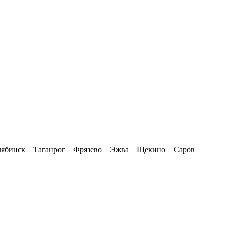
лябинск
Таганрог
Фрязево
Эжва
Щекино
Саров