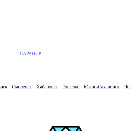
САРАНСК
орск
Смоленск
Хабаровск
Энгельс
Южно-Сахалинск
Че