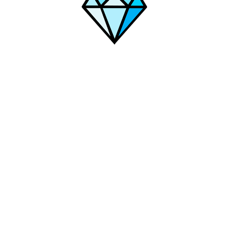
Сергиев Посад
Улан-Удэ
Сызрань
Тверь
Хасавюрт
Чита