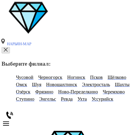
НАРЬЯН-МАР
Выберите филиал:
Чусовой
Черногорск
Ногинск
Псков
Щёлково
Омск
Шуя
Новошахтинск
Электросталь
Шахты
Озёрск
Фрязино
Ново-Переделкино
Черемхово
Ступино
Энгельс
Ревда
Ухта
Уссурийск