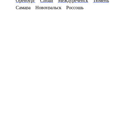
Оренбург
Сибай
Междуреченск
Тюмень
Самара
Новоуральск
Россошь
8(800)8531977
Перезвоните мне
Primary Menu
Купить цепочку в Липецке