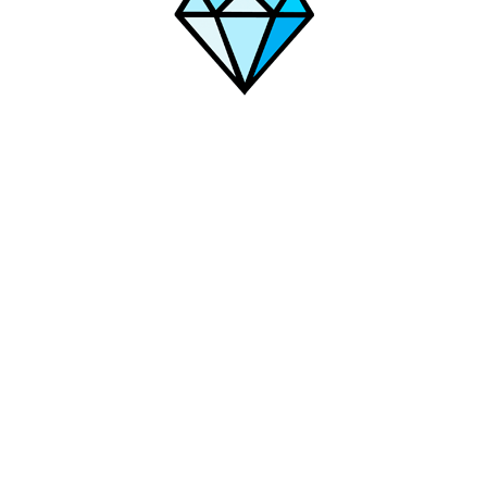
ймазы
Уссурийск
Сыктывкар
Стерлитамак
Фрязино
Ста