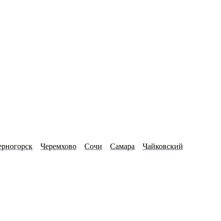
ерногорск
Черемхово
Сочи
Самара
Чайковский