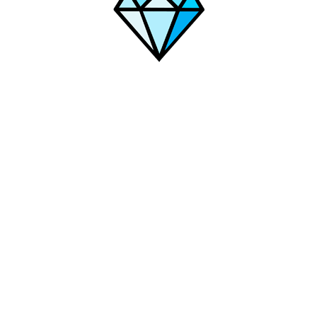
хты
Чайковский
Фрязево
Санкт-Петербург
Ханты-Манси